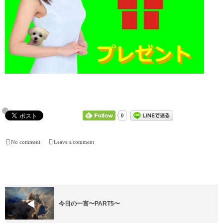
0
No comment
Leave a comment
今日の一言〜PART5〜