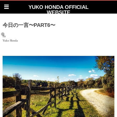
YUKO HONDA OFFICIAL
WEBSITE
今日の一言〜PART6〜
By
Yuko Honda