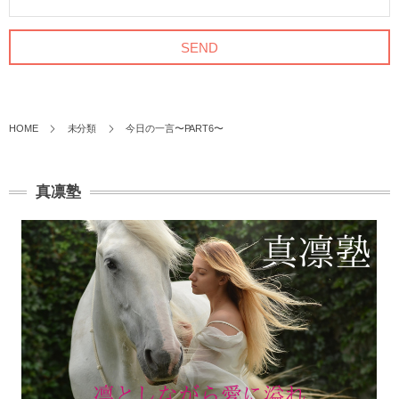
HOME
未分類
今日の一言〜PART6〜
真凛塾