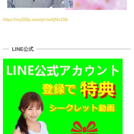
https://my200p.com/p/r/eoQNx1Db
LINE公式