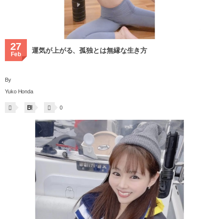
27
運気が上がる、孤独とは無縁な生き方
Feb
By
Yuko Honda
0