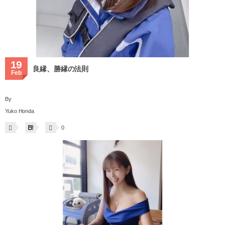
19
良縁、勝縁の法則
Feb
By
Yuko Honda
0