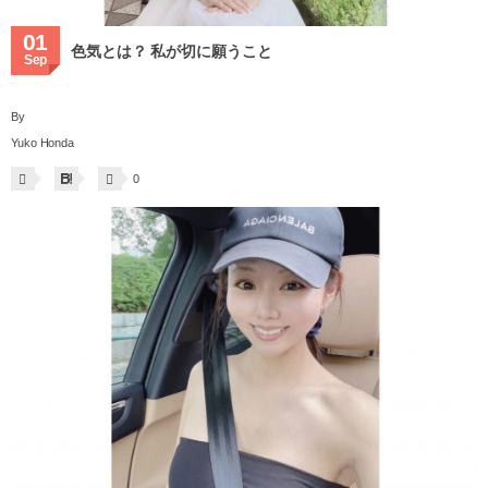
01
色気とは？ 私が切に願うこと
Sep
By
Yuko Honda
0