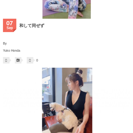
07
和して同ぜず
Sep
By
Yuko Honda
0