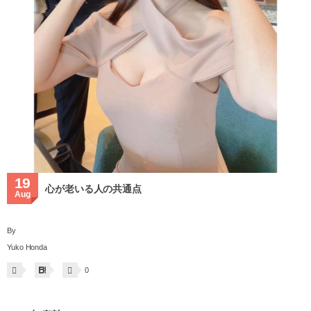
19
心が老いる人の共通点
Aug
By
Yuko Honda
0