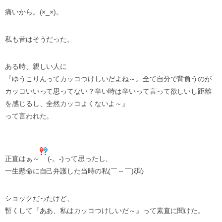
痛いから。(×_×)。
私も昔はそうだった。
ある時、親しい人に
『ゆうこりんってカッコつけしいだよね～。全て自分で背負うのが
カッコいいって思ってない？辛い時は辛いって言って欲しいし距離
を感じるし、全然カッコよくないよ～』
って言われた。
正直はぁ～
(-。-)って思ったし、
一生懸命に自己弁護した当時の私(￣～￣)ξ恥
ショックだったけど、
暫くして『ああ、私はカッコつけしいだ～』って素直に聞けた。