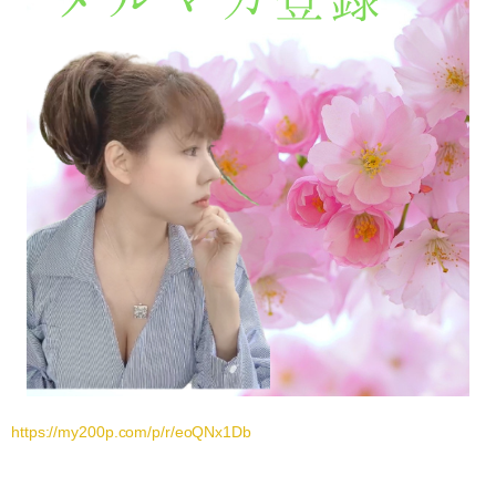
https://my200p.com/p/r/eoQNx1Db