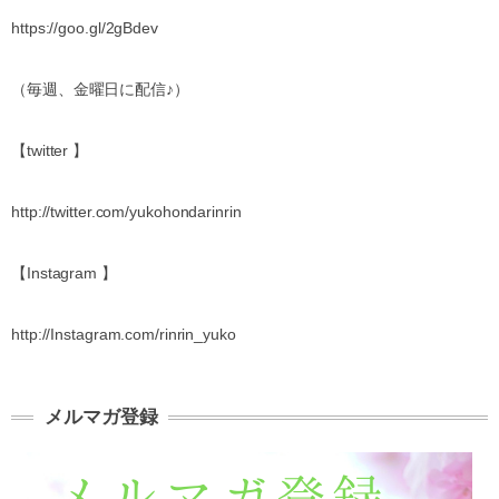
https://goo.gl/2gBdev
（毎週、金曜日に配信♪）
【twitter 】
http://twitter.com/yukohondarinrin
【Instagram 】
http://Instagram.com/rinrin_yuko
メルマガ登録