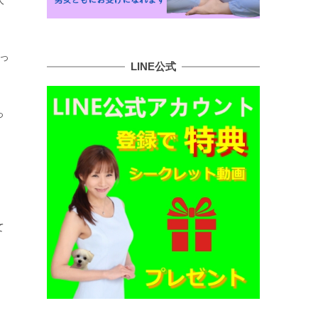
人
っ
LINE公式
っ
て