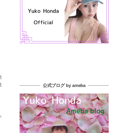
続
死
公式ブログ by ameba
、
っ