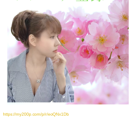
https://my200p.com/p/r/eoQNx1Db