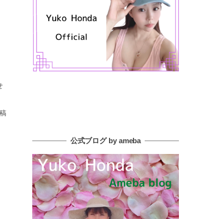
せ
稿
公式ブログ by ameba