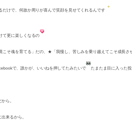
るだけで、何故か周りが喜んで笑顔を見せてくれるんです
けて更に楽しくなるの
境こそ魂を育てる」だの、★「我慢し、苦しみを乗り越えてこそ成長さ
cebookで、誰かが、いいねを押してたみたいで
たまたま目に入った投
だから。
に出来るから。