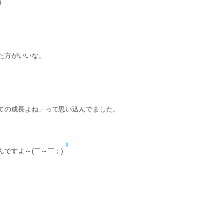
)
。
た方がいいな。
ての成長よね」って思い込んでました。
ですよ～(￣～￣；)