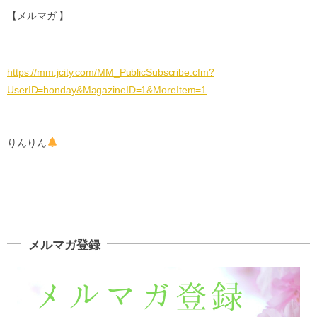
【メルマガ 】
https://mm.jcity.com/MM_PublicSubscribe.cfm?
UserID=honday&MagazineID=1&MoreItem=1
りんりん
メルマガ登録