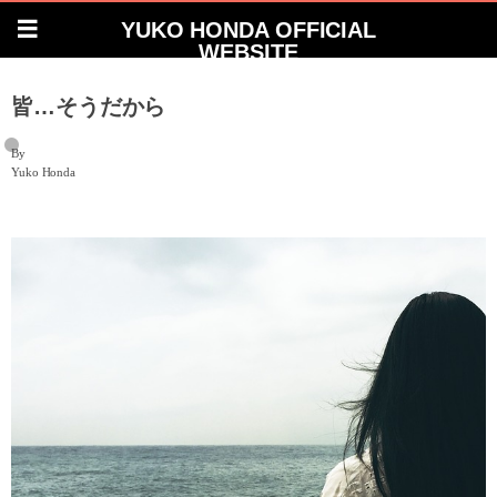
YUKO HONDA OFFICIAL
WEBSITE
皆…そうだから
By
Yuko Honda