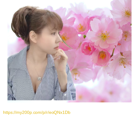
https://my200p.com/p/r/eoQNx1Db