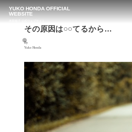
YUKO HONDA OFFICIAL
WEBSITE
本田裕子 公式ウェブサイト
その原因は○○てるから…
By
Yuko Honda