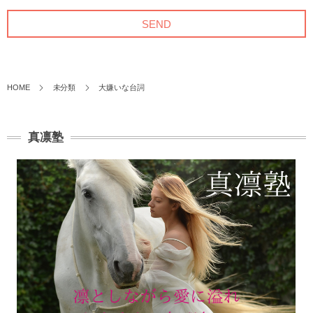
HOME
未分類
大嫌いな台詞
真凛塾