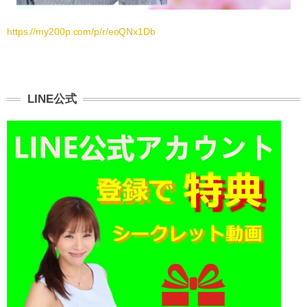
https://my200p.com/p/r/eoQNx1Db
LINE公式