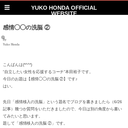
YUKO HONDA OFFICIAL
WEBSITE
感情◯◯の洗脳 ②
By
Yuko Honda
こんばんは(*^^*)
“自立したい女性を応援するコーチ”本田裕子です。
今日のお題は【感情◯◯の洗脳 ②】です♪
はい。
先日「感情移入の洗脳」という題名でブログを書きましたら（6/26
記事）幾つか質問をいただきましたので、今日は別の角度から書い
てみたいと思います。
題して「感情移入の洗脳 ②」です。