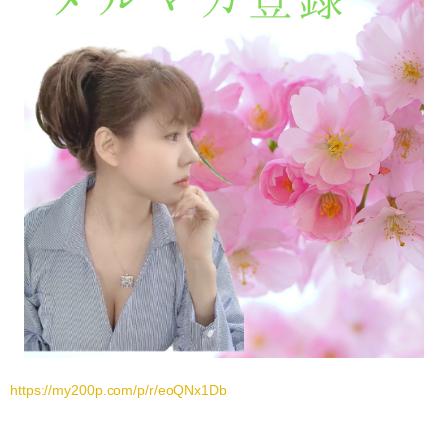
https://my200p.com/p/r/eoQNx1Db