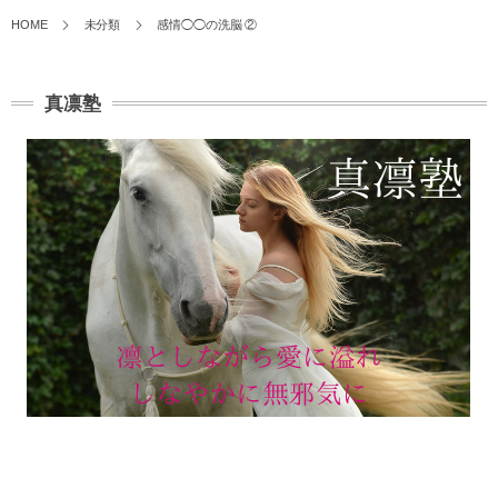
HOME
未分類
感情◯◯の洗脳 ②
真凛塾