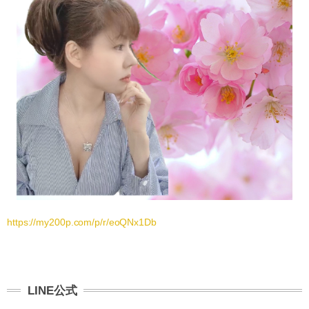
https://my200p.com/p/r/eoQNx1Db
LINE公式