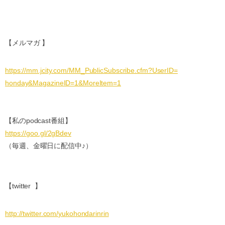
【メルマガ 】
https://mm.jcity.com/MM_
PublicSubscribe.cfm?UserID=
honday&MagazineID=1&MoreItem=1
【私のpodcast番組】
https://goo.gl/2gBdev
（毎週、金曜日に配信中♪）
【twitter 】
http://twitter.com/
yukohondarinrin