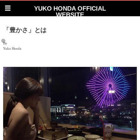
YUKO HONDA OFFICIAL
WEBSITE
「豊かさ」とは
By
Yuko Honda