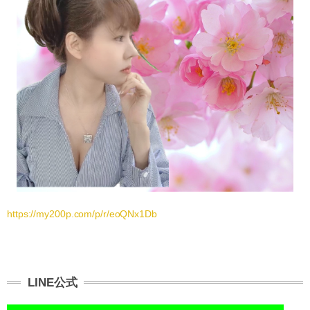
https://my200p.com/p/r/eoQNx1Db
LINE公式