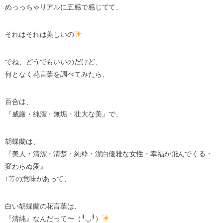
めっっちゃリアルに五感で感じてて、
それはそれは美しいの
でね、どうでもいいのだけど、
何となく花言葉を調べてみたら、
百合は、
『威厳・純潔・無垢・壮大な美』で、
胡蝶蘭は、
『美人・清潔・清楚・純粋・潔白優雅な女性・幸福が飛んでくる・
変わらぬ愛』
↑等の意味があって、
白い胡蝶蘭の花言葉は、
『清純』なんだって〜（╹◡╹）