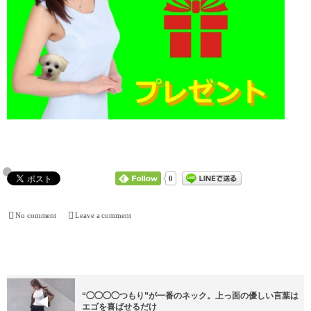
0
No comment
Leave a comment
“◯◯◯◯つもり”が一番のネック。上っ面の優しい言葉は
エゴを喜ばせるだけ