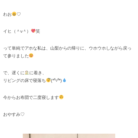
わお
♡
イヒ（＾ν＾）
笑
って単純でアホな私は、山梨からの帰りに、ウホウホしながら戻っ
て参りました
で、遅くに
に着き、
リビングの床で寝落ち
(*⁰▿⁰*)
今からお布団で二度寝します
おやすみ♡