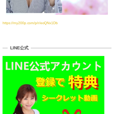
https://my200p.com/p/r/eoQNx1Db
LINE公式