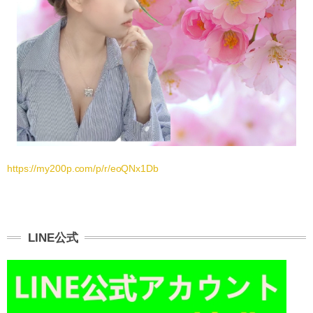
https://my200p.com/p/r/eoQNx1Db
LINE公式