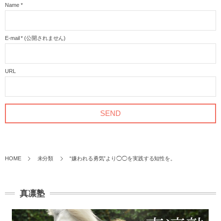
Name
*
E-mail
*
(公開されません)
URL
HOME
未分類
“嫌われる勇気”より◯◯を実践する知性を。
真凛塾