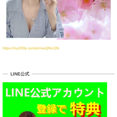
https://my200p.com/p/r/eoQNx1Db
LINE公式