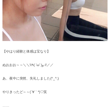
【やはり経験と体感は宝なり】
ぬおおお～～＼＼\\٩( 'ω' )و //／／
あ、夜中に突然、失礼しました(^_^;)
やりきったど～～(´∀｀*)♡笑
……