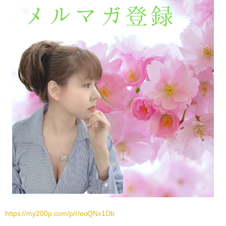
https://my200p.com/p/r/eoQNx1Db