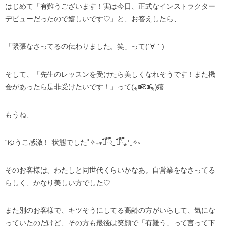
はじめて「有難うございます！実は今日、正式なインストラクター
デビューだったので嬉しいです♡」と、お答えしたら、
「緊張なさってるの伝わりました。笑」って(´∀｀)
そして、「先生のレッスンを受けたら美しくなれそうです！また機
会があったら是非受けたいです！」って(⁎⁍̴̆Ɛ⁍̴̆⁎)嬉
もうね、
“ゆうこ感激！”状態でした˚✧₊⁎❝᷀ົཽ≀ˍ̮ ❝᷀ົཽ⁎⁺˳✧༚
そのお客様は、わたしと同世代くらいかなあ。自営業をなさってる
らしく、かなり美しい方でした♡
また別のお客様で、キツそうにしてる高齢の方がいらして、気にな
っていたのだけど、その方も最後は笑顔で「有難う」って言って下