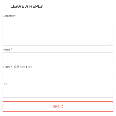
LEAVE A REPLY
Comment
*
Name
*
E-mail
*
(公開されません)
URL