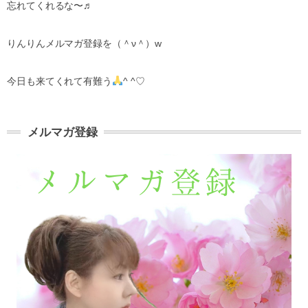
忘れてくれるな〜♬
りんりんメルマガ登録を（＾ν＾）w
今日も来てくれて有難う
^ ^♡
メルマガ登録