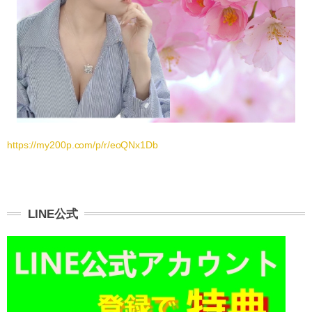
https://my200p.com/p/r/eoQNx1Db
LINE公式