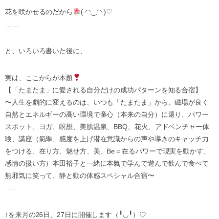
花を咲かせるのだから
( ◠‿◠ )♡
……
と、いろいろ書いた後に、
実は、ここからが本題
【「たまたま」に愛される自分だけの成功パターンを知る合宿】
〜人生を劇的に変えるのは、いつも「たまたま」から。磁場が良く
自然とエネルギーの高い環境で童心（本来の自分）に還り、パワー
スポット、ヨガ、瞑想、美肌温泉、BBQ、花火、アドベンチャー体
験、講座（氣學、感度を上げ潜在意識からの声や導きのキャッチ力
をつける、在り方、魅せ方、美、Be＝在るパワーで現実を動かす、
感情の扱い方）本田裕子と一緒に本氣で学んで遊んで飲んで食べて
無邪気に笑って、静と動の体感スペシャル合宿〜
……
↑を来月の26日、27日に開催します（╹◡╹）♡