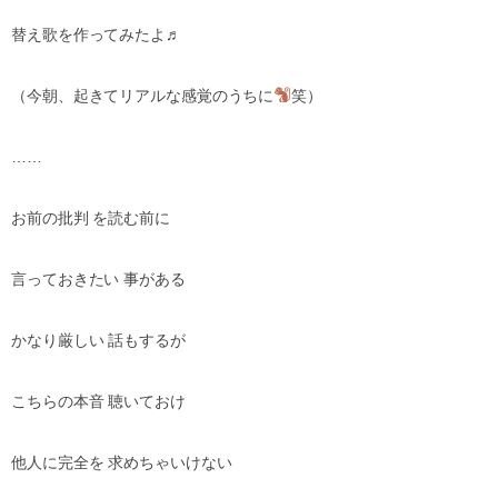
替え歌を作ってみたよ♬
（今朝、起きてリアルな感覚のうちに
笑）
……
お前の批判 を読む前に
言っておきたい 事がある
かなり厳しい 話もするが
こちらの本音 聴いておけ
他人に完全を 求めちゃいけない