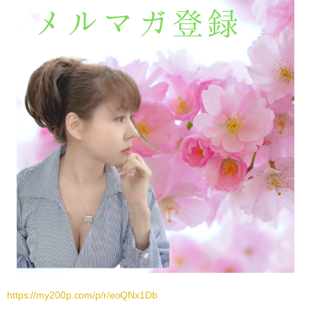
https://my200p.com/p/r/eoQNx1Db