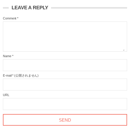
LEAVE A REPLY
Comment
*
Name
*
E-mail
*
(公開されません)
URL