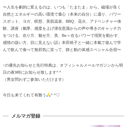
〜人生を劇的に変えるのは、いつも「たまたま」から。磁場が良く
自然とエネルギーの高い環境で童心（本来の自分）に還り、パワー
スポット、ヨガ、瞑想、美肌温泉、BBQ、花火、アドベンチャー体
験、講座（氣學、感度を上げ潜在意識からの声や導きのキャッチ力
をつける、在り方、魅せ方、美、Be＝在るパワーで現実を動かす、
感情の扱い方、目に見えない話）本田裕子と一緒に本氣で遊んで学
んで飲んで食べて無邪気に笑って、静と動の体感スペシャル合宿〜
↑の優先お知らせと先行特典は、オフィシャルメールマガジンから明
日の夜9時にお知らせ致します^ ^
（男女問わずご参加いただけます）
今日も来てくれて有難う
^ ^♡
メルマガ登録