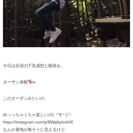
今日は合宿の下見感想と動画を。
ターザン体験
w
このターザンみたいの、
めっっちゃくちゃ楽しいの( ＾∀＾)♡
https://instagram.com/p/BWqikphnklX/
なんか着地が痛そうに見えるけど、