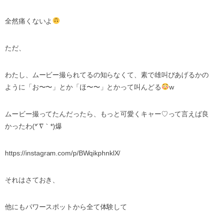
全然痛くないよ
ただ、
わたし、ムービー撮られてるの知らなくて、素で雄叫びあげるかの
ように「お〜〜」とか「ほ〜〜」とかって叫んどる
w
ムービー撮ってたんだったら、もっと可愛くキャー♡って言えば良
かったわ(*´∇｀*)爆
https://instagram.com/p/BWqikphnklX/
それはさておき、
他にもパワースポットから全て体験して