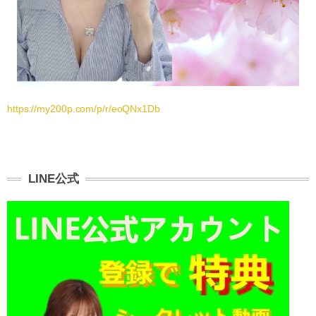
https://my200p.com/p/r/eoQNx1Db
LINE公式