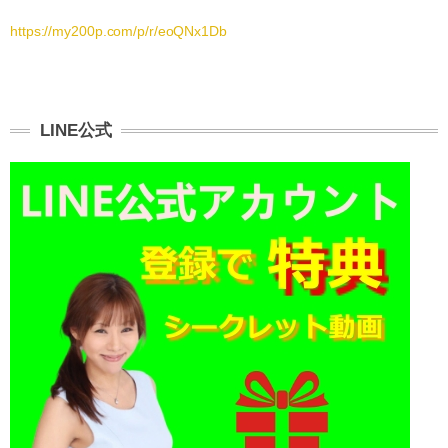
https://my200p.com/p/r/eoQNx1Db
LINE公式