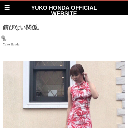
YUKO HONDA OFFICIAL
WEBSITE
錆びない関係。
By
Yuko Honda