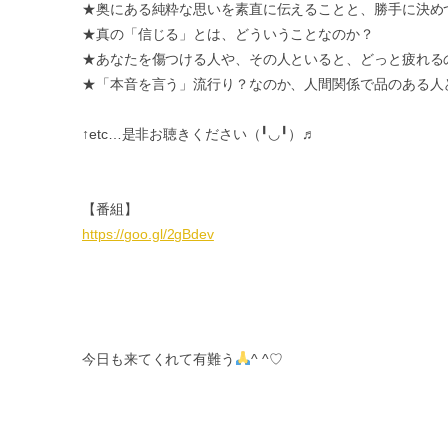
★奥にある純粋な思いを素直に伝えることと、
勝手に決め
★真の「信じる」とは、どういうことなのか？
★あなたを傷つける人や、その人といると、
どっと疲れる
★「本音を言う」流行り？なのか、
人間関係で品のある人
↑etc…是非お聴きください（╹◡╹）♬
【番組】
https://goo.gl/2gBdev
今日も来てくれて有難う
^ ^♡