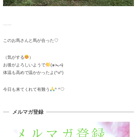
……
このお馬さんと馬が合った♡
（気がする
）
お後がよろしいようで
(๑˃̵ᴗ˂̵)
体温も高めで温かかったよ(^o^)
今日も来てくれて有難う
^ ^♡
メルマガ登録