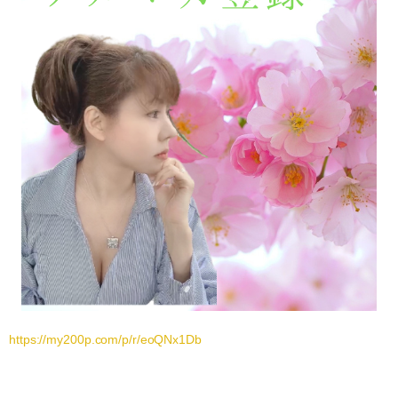
https://my200p.com/p/r/eoQNx1Db