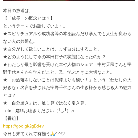
本日の放送は、
【「成長」の概念とは？】
というテーマでお話しています。
★スピリチュアルや成功者等の本を読んだり学んでも人生が変わら
ない人の共通点。
★自分がして欲しいことは、まず自分にすること。
★どのようにして今の本田裕子の状態になったのか？
★わたしが最も影響を受けた本や人物のシェア→中村天風さんと宇
野千代さんから学んだこと。又、学ぶときに大切なこと。
★「お洒落をしないことは泥棒よりも醜い！」という（わたしの大
好きな）名言を残された宇野千代さんの生き様から感じる人の魅力
とは？
★「自分磨き」は、足し算ではなく引き算。
↑etc…是非お聴きください（╹◡╹）♬
【番組】
https://goo.gl/2gBdev
今日も来てくれて有難う
^ ^♡