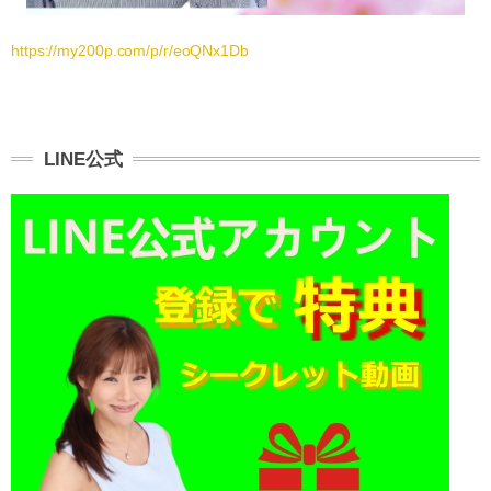
https://my200p.com/p/r/eoQNx1Db
LINE公式