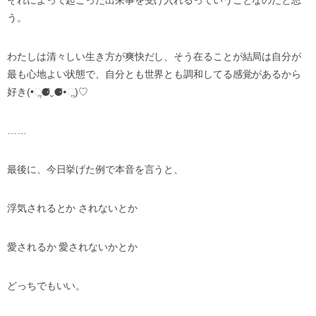
それによって起こった出来事を受け入れるっていうことなのだと思
う。
わたしは清々しい生き方が爽快だし、そう在ることが結局は自分が
最も心地よい状態で、自分とも世界とも調和してる感覚があるから
好き(•ૢ⚈͒⌄⚈͒•ૢ)♡
……
最後に、今日挙げた例で本音を言うと、
浮気されるとか されないとか
愛されるか 愛されないかとか
どっちでもいい。