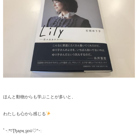
ほんと動物からも学ぶことが多いと、
わたしも心から感じる
ﾟ･:*♡Ʈɧaɲқ ყoϋ♡°･: