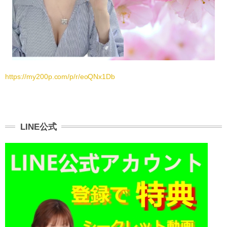
https://my200p.com/p/r/eoQNx1Db
LINE公式