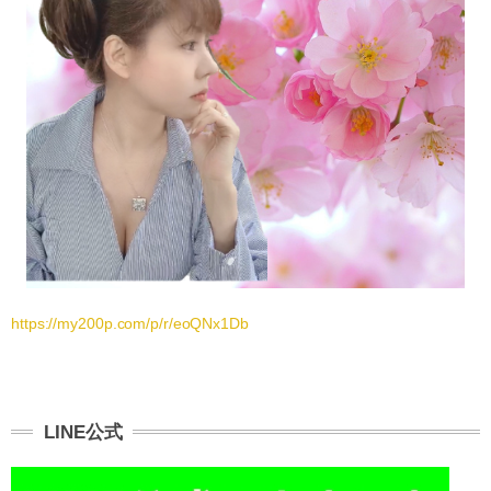
https://my200p.com/p/r/eoQNx1Db
LINE公式