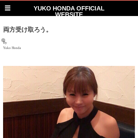
YUKO HONDA OFFICIAL
WEBSITE
両方受け取ろう。
By
Yuko Honda