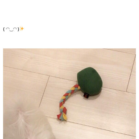
(
◠‿◠
)