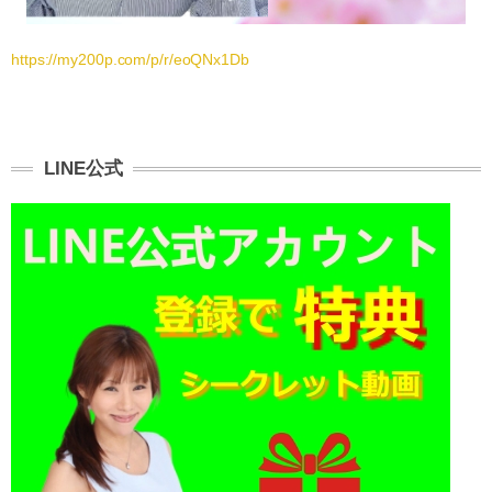
https://my200p.com/p/r/eoQNx1Db
LINE公式