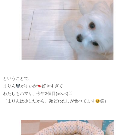
ということで、
まりん
がすいか
好きすぎて
わたしもハマり、今年2個目(๑˃̵ᴗ˂̵)♡
（まりんは少しだから、殆どわたしが食べてます
笑）