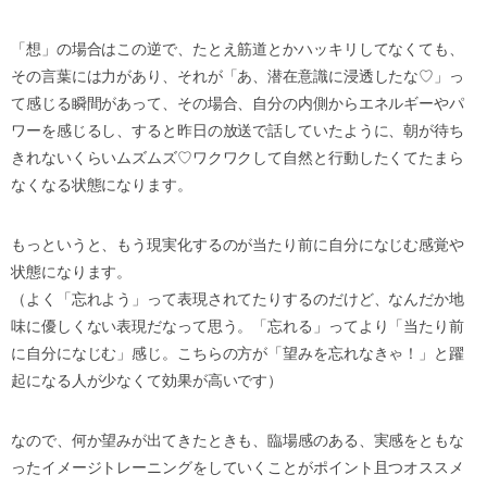
「想」の場合はこの逆で、たとえ筋道とかハッキリしてなくても、
その言葉には力があり、それが「あ、潜在意識に浸透したな♡」っ
て感じる瞬間があって、その場合、自分の内側からエネルギーやパ
ワーを感じるし、すると昨日の放送で話していたように、朝が待ち
きれないくらいムズムズ♡ワクワクして自然と行動したくてたまら
なくなる状態になります。
もっというと、もう現実化するのが当たり前に自分になじむ感覚や
状態になります。
（よく「忘れよう」って表現されてたりするのだけど、なんだか地
味に優しくない表現だなって思う。「忘れる」ってより「当たり前
に自分になじむ」感じ。こちらの方が「望みを忘れなきゃ！」と躍
起になる人が少なくて効果が高いです）
なので、何か望みが出てきたときも、臨場感のある、実感をともな
ったイメージトレーニングをしていくことがポイント且つオススメ