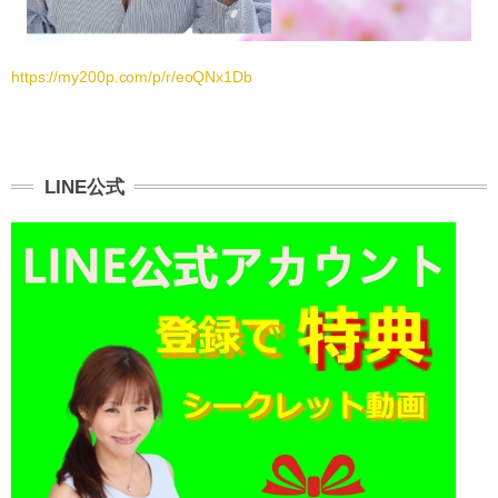
https://my200p.com/p/r/eoQNx1Db
LINE公式