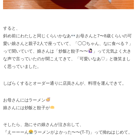
すると、
斜め前にわたしと同じくらいかなあ
お母さんと7〜8歳くらいの可
愛い娘さんと親子2人で座っていて、「◯◯ちゃん、なに食べる？」
って聞いていて、娘さんは「炒飯と餃子〜〜
」って元気よく大き
な声で言っていたのが聞こえてきて、「可愛いなあ♡」と微笑まし
く思っていました。
しばらくするとオーダー通りに店員さんが、料理を運んできて。
お母さんにはラーメン
娘さんには炒飯と餃子が
そしたら、急にその娘さんが泣き出して、
『えーーーん
ラーメンがよかった〜〜(T-T)」って拗ねはじめて。