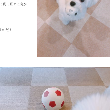
に真っ直ぐに向か
すのだ！！