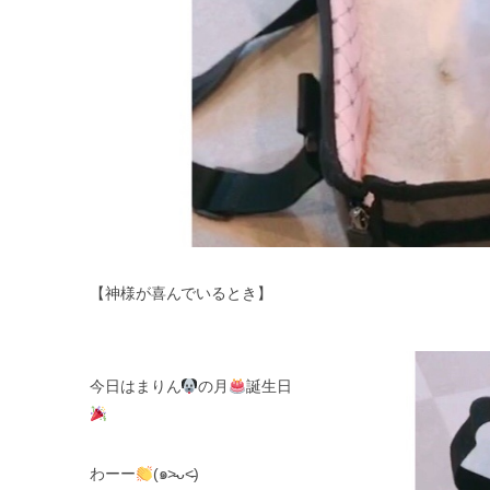
【神様が喜んでいるとき】
今日はまりん
の月
誕生日
わーー
(๑˃̵ᴗ˂̵)