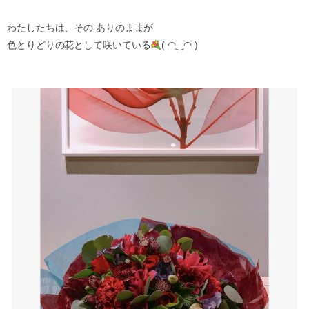
わたしたちは、その ありのままが
色とりどりの花として咲いている
( ◠‿◠ )