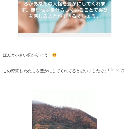
ほんと小さい頃から そう！
この資質も わたしを豊かにしてくれてると思いましたです⁽ ¨̮⁾⁽¨̮ ⁾*˚‧♡