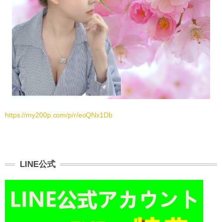
https://my200p.com/p/r/eoQNx1Db
LINE公式