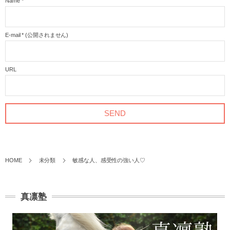
Name
*
E-mail
*
(公開されません)
URL
HOME
未分類
敏感な人、感受性の強い人♡
真凛塾