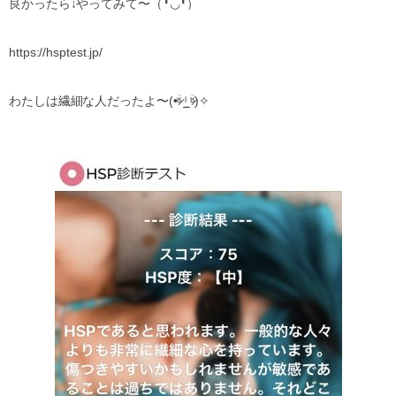
良かったら↓やってみて〜（╹◡╹）
https://hsptest.jp/
わたしは繊細な人だったよ〜‎(•ؔʶ̷ ˡ̲̮ ؔʶ̷)✧