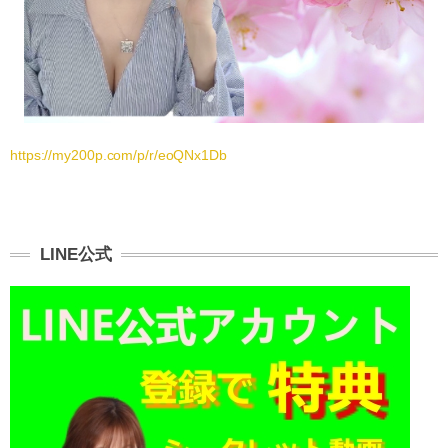
https://my200p.com/p/r/eoQNx1Db
LINE公式