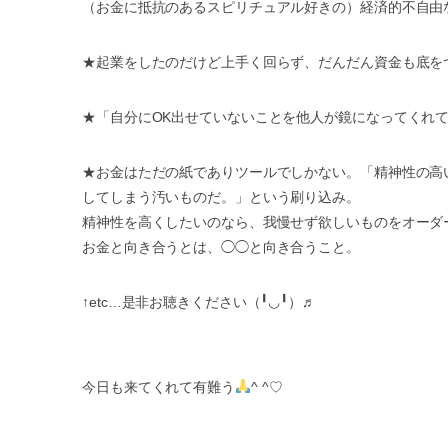
（お金に抵抗のあるスピリチュアル好きの）経済的不自由
★起業をしたのだけど上手く回らず、だんだん資金も底を
★「自分にOK出せていないことを他人が鏡になってくれ
★お金はただの紙でありツールでしかない。「精神性の高
してしまう汚いものだ。」という刷り込み。
精神性を高くしたいのなら、我慢せず欲しいものをオーダ
お金と向き合うとは、◯◯と向き合うこと。
↑etc…是非お聴きください（╹◡╹）♬
今日も来てくれて有難う
^ ^♡