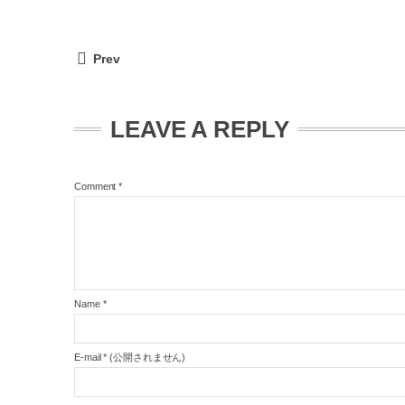
Prev
LEAVE A REPLY
Comment
*
Name
*
E-mail
*
(公開されません)