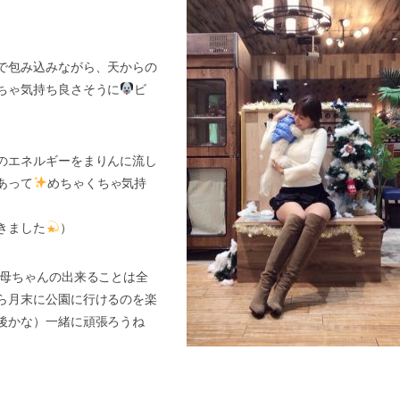
で包み込みながら、天からの
ちゃ気持ち良さそうに
ビ
のエネルギーをまりんに流し
あって
めちゃくちゃ気持
きました
）
、母ちゃんの出来ることは全
ら月末に公園に行けるのを楽
後かな）一緒に頑張ろうね