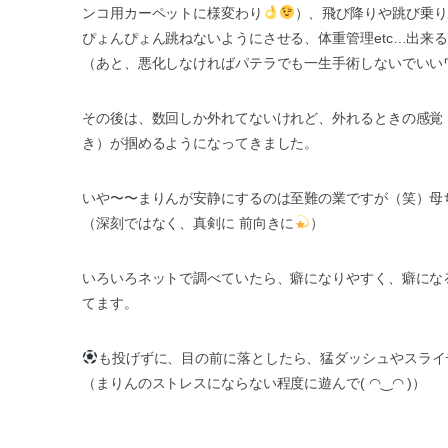
ンコ用カーペットに様変わり
）、飛び降りや跳び乗り
ぴょんぴょん跳ねないようにさせる、体重管理etc…出来
（あと、悪化しなければパテラでも一生手術しないでいいワ
その後は、数回しか外れてないけれど、外れるときの感覚
き）が掴めるようになってきました。
いや〜〜まりんが安静にするのは至難の業ですが（笑）母
（深刻ではなく、真剣に 前向きに
）
いろいろネットで調べていたら、癖になりやすく、癖にな
てます。
も投げずに、目の前に落としたら、猛ダッシュやスライ
（まりんのストレスにならない程度に遊んで( ◠‿◠ )）