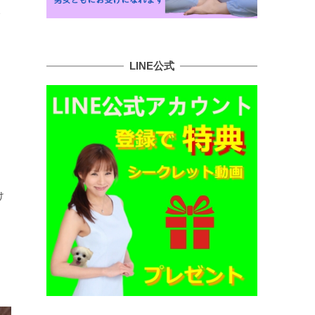
、
LINE公式
け