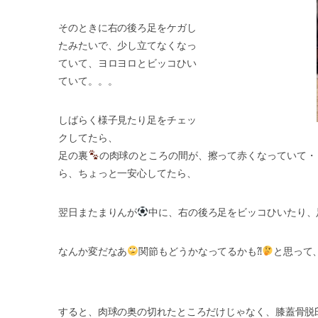
そのときに右の後ろ足をケガし
たみたいで、少し立てなくなっ
ていて、ヨロヨロとビッコひい
ていて。。。
しばらく様子見たり足をチェッ
クしてたら、
足の裏
の肉球のところの間が、擦って赤くなっていて・・
ら、ちょっと一安心してたら、
翌日またまりんが
中に、右の後ろ足をビッコひいたり、
なんか変だなあ
関節もどうかなってるかも⁈
と思って
すると、肉球の奥の切れたところだけじゃなく、膝蓋骨脱