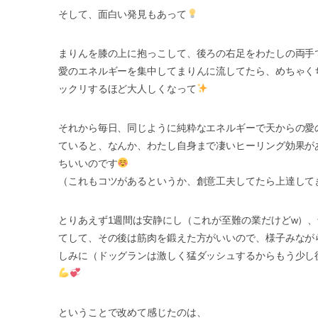
そして、面白い発見もあって
まりんを膝の上に抱っこして、後ろの右足をわたしの両手
愛のエネルギーを集中してまりんに流してたら、めちゃく
ックリするほど大人しくなって
それから毎日、同じように純粋なエネルギーで天からの愛
ていると、なんか、わたし自身まで凄いヒーリング効果が
ちいいのです
（これもコツがあるというか、創意工夫してたら上達して
とりあえず1週間は安静にし（これが至難の業だけどw）
てして、その後は筋肉を鍛えた方がいいので、様子みなが
しみに（ドッグランは激しく猛ダッシュするからもう少し
ということで改めて感じたのは、