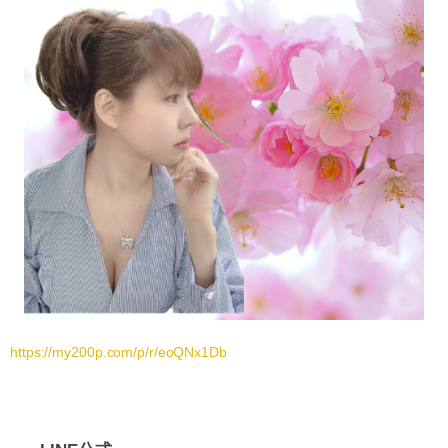
https://my200p.com/p/r/eoQNx1Db