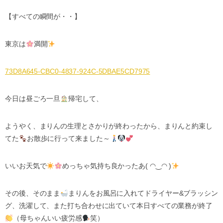
【すべての瞬間が・・】
東京は
満開
73D8A645-CBC0-4837-924C-5DBAE5CD7975
今日は昼ごろ一旦
帰宅して、
ようやく、まりんの生理とさかりが終わったから、まりんと約束し
てた
お散歩に行って来ました～
いいお天気で
めっちゃ気持ち良かったあ( ◠‿◠ )
その後、そのまま
まりんをお風呂に入れてドライヤー&ブラッシン
グ、洗濯して、また打ち合わせに出ていて本日すべての業務が終了
（母ちゃんいい疲労感
笑）