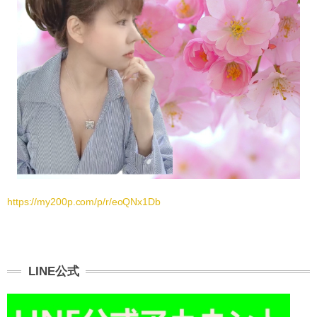
https://my200p.com/p/r/eoQNx1Db
LINE公式