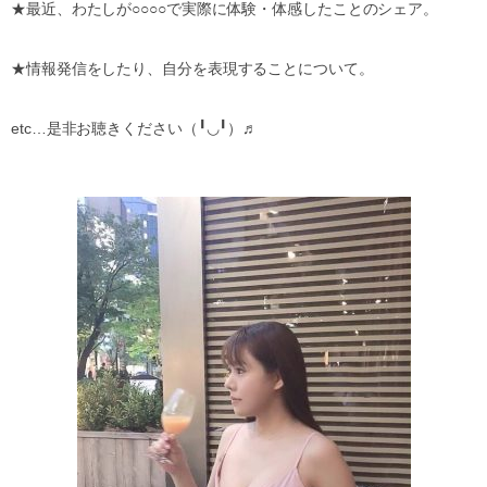
★
最近、わたしが
○○○○
で実際に体験・体感したことのシェア。
★
情報発信をしたり、自分を表現することについて。
etc…
是非お聴きください（
╹◡╹
）♬