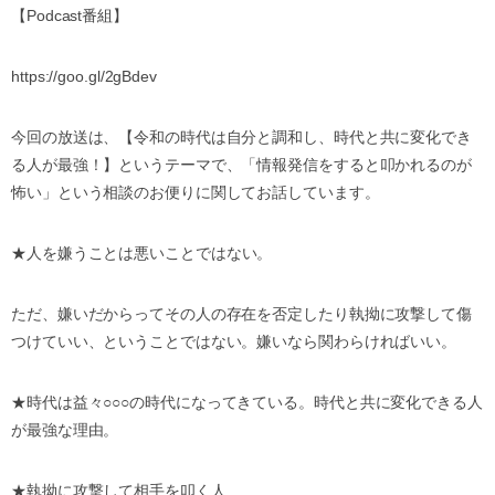
【
Podcast
番組】
https://goo.gl/2gBdev
今回の放送は、【令和の時代は自分と調和し、時代と共に変化でき
る人が最強！】というテーマで、「情報発信をすると叩かれるのが
怖い」という相談のお便りに関して
お話しています。
★
人を嫌うことは悪いことではない。
ただ、嫌いだからってその人の存在を否定したり執拗に攻撃して傷
つけていい、ということではない。嫌いなら関わらければいい。
★
時代は益々
○○○
の時代になってきている。時代と共に変化できる人
が最強な理由。
★
執拗に攻撃して相手を叩く人