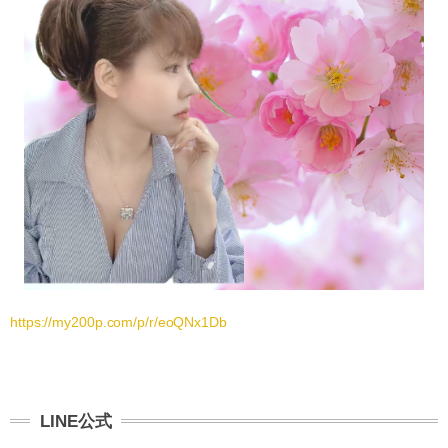
https://my200p.com/p/r/eoQNx1Db
LINE公式