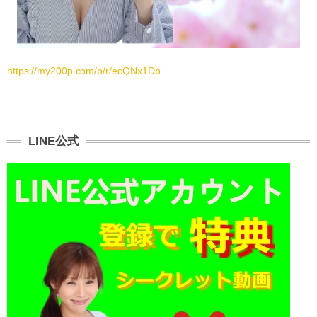
https://my200p.com/p/r/eoQNx1Db
LINE公式