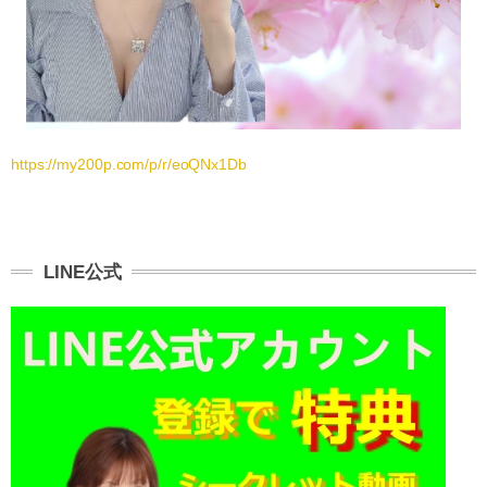
https://my200p.com/p/r/eoQNx1Db
LINE公式