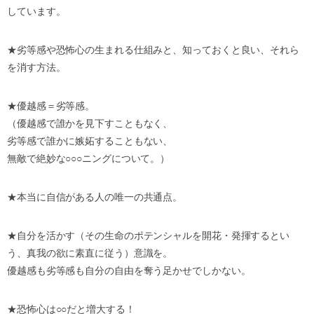
しています。
★劣等感や恐怖心の生まれる仕組みと、知っておくと良い、それら
を消す方法。
★優越感＝劣等感。
（優越感で誰かを見下すこともなく、
劣等感で誰かに嫉妬することもない、
無敵で絶妙な○○○ニングについて。）
★本当に自信がある人の唯一の共通点。
★自分を活かす（その生命のポテンシャルを開花・発揮するとい
う、真我の欲に素直に従う）意識を。
優越感も劣等感も自分の自由を奪う足かせでしかない。
★恐怖心は○○だと増大する！