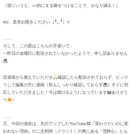
（逆にいうと、○○的にする癖をつけることで、かなり減る！）
etc…是非お聴きください（╹◡╹）♬
……
そして、この度はこちらの手違いで、
一昨日の金曜日に配信されていなかったようで、申し訳ありません
読者様から教えていただき
確認したら配信されておらず、ビック
リして編集の方に連絡（私もしっかり確認しておらず
）すぐに対
応していただきました！今は聴けるようになっています
ありがと
う
）
……
又、今回の放送は、先日アップしたYouTube
『変わりたいのに変
われない理由』の二次利得（メリット）の奥にある『恐怖心』とも