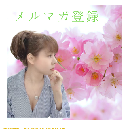
https://my200p.com/p/r/eoQNx1Db