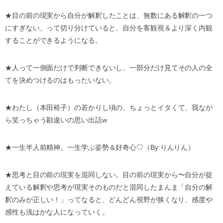
★
目の前の現実から自分が解釈したことは、無数にある解釈の一つ
にすぎない、って切り分けていると、自分を客観視＆より深く内観
することができるようになる。
★
人って一側面だけで判断できないし、一部分だけ見てその人の全
てを決めつけるのはもったいない。
★
わたし（本田裕子）の若かりし頃の、ちょっとイタくて、我なが
ら笑っちゃう勘違いの思い出話
w
★
一生半人前精神。一生学ぶ姿勢＆好奇心
♡
（
By:
りんりん）
★
思考と目の前の現実を混同しない。目の前の現実から〜自分が捉
えている解釈や思考が現実そのものだと混同したまんま「自分の解
釈のみが正しい！」ってなると、どんどん視野が狭くなり、感度や
感性も浅はかな人になっていく。