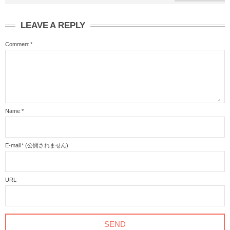
LEAVE A REPLY
Comment
*
Name
*
E-mail
*
(公開されません)
URL