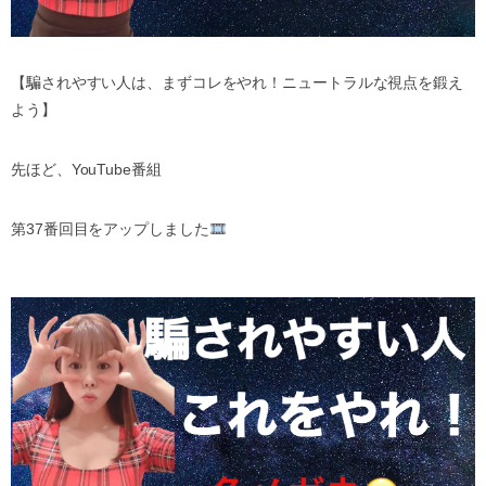
【騙されやすい人は、まずコレをやれ！ニュートラルな視点を鍛え
よう】
先ほど、
YouTube
番組
第
37
番回目をアップしました