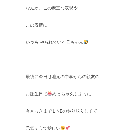
なんか、この素直な表現や
この表情に
いつも
やられている母ちゃん
……
最後に今日は地元の中学からの親友の
お誕生日で
めっちゃ久しぶりに
今さっきまで
LINE
のやり取りしてて
元気そうで嬉しい