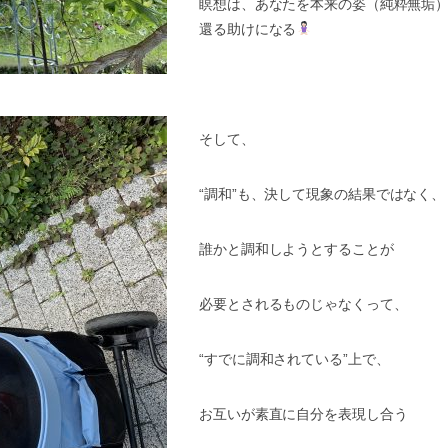
瞑想は、あなたを本来の姿（純粋無垢
還る助けになる
そして、
“
調和
”
も、決して現象の結果ではなく、
誰かと調和しようとすることが
必要とされるものじゃなくって、
“
すでに調和されている
”
上で、
お互いが素直に自分を表現し合う