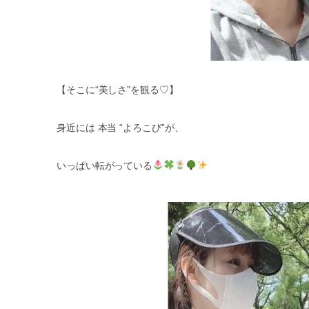
【そこに
“
美しさ
”
を観る
♡
】
身近には
本当
“
よろこび
”
が、
いっぱい転がっている