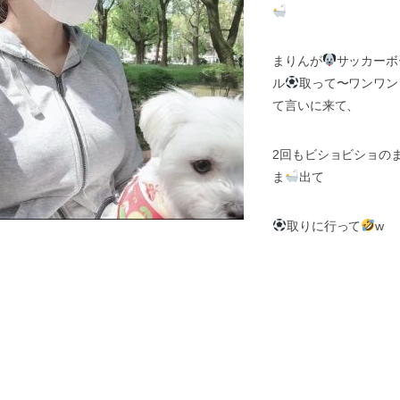
まりんが
サッカーボ
ル
取って〜ワンワン
て言いに来て、
2
回もビショビショの
ま
出て
取りに行って
w