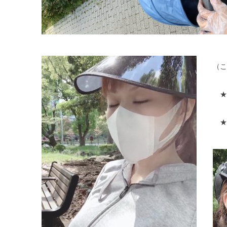
（こ
★
★