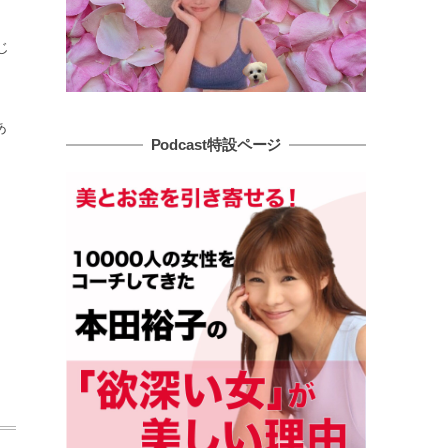
じ
あ
Podcast特設ページ