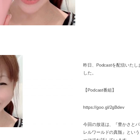
昨日、
Podcast
を配信いたし
した。
【
Podcast
番組】
https://goo.gl/2gBdev
今回の放送は、『豊かさとパ
レルワールドの真髄』という