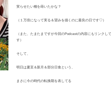
実らせたい種を蒔いたかな？
（１万倍になって実る＆望みを描くのに最良の日です
♡
）
（また、たまたまですが今回の
Podcast
の内容にもリンクし
す）
そして、
明日は夏至＆新月＆部分日食という、
まさに今の時代の転換期を表してる