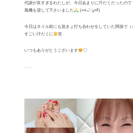
代謝が良すぎるわたしが、今日あまりに汗だくだったので
風機を貸して下さいました
(
⌯
˃̶᷄
ᴗ̂
ॣ
˂̶᷄
⌯
)
今日はネイル前にも急きょ打ち合わせをしていた関係で（
すごい汗だくに
笑
いつもありがとうございます
♡
……