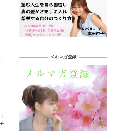
メルマガ登録
ま
ラ
テ