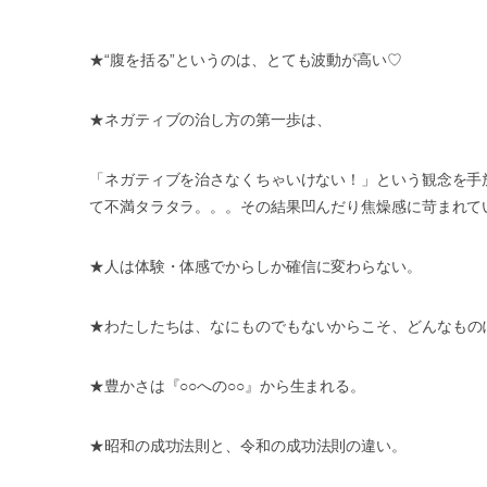
★“
腹を括る
”
というのは、とても波動が高い
♡
★
ネガティブの治し方の第一歩は、
「ネガティブを治さなくちゃいけない！」という観念を手
て不満タラタラ。。。その結果凹んだり焦燥感に苛まれて
★
人は体験・体感でからしか確信に変わらない。
★
わたしたちは、なにものでもないからこそ、どんなもの
★
豊かさは『
○○
への
○○
』から生まれる。
★
昭和の成功法則と、令和の成功法則の違い。