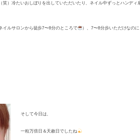
（笑）冷たいおしぼりを出していただいたり、ネイル中ずっとハンディ
ネイルサロンから徒歩
7
〜
8
分のところで
）、
7
〜
8
分歩いただけなのに
そして今日は、
一粒万倍日＆天赦日でしたね