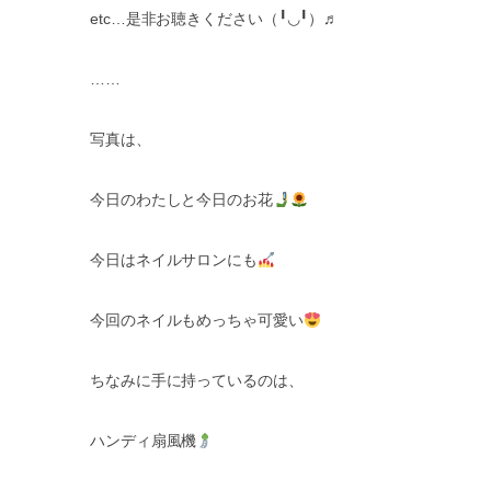
etc…
是非お聴きください（
╹◡╹
）♬
……
写真は、
今日のわたしと今日のお花
今日はネイルサロンにも
今回のネイルもめっちゃ可愛い
ちなみに手に持っているのは、
ハンディ扇風機