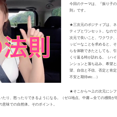
今回のテーマは、『振り子の
則』です。
★
三次元のポジティブは、ネ
ティブとワンセット。なので
次元で良いこと、ワクワク、
ッピーなことを求めると、そ
らを体験できたとしても、引
くり返る時が訪れる。（ハイ
ンションと落ち込み、希望と
望、自信と不信、否定と肯定
不安と期待
etc…
）
★
そこから〜上の次元にシフ
いたり、怒ったりできるようになる。（ゼロ地点、中庸
→
全ての感情が
の意味での自然体。そのポイント。