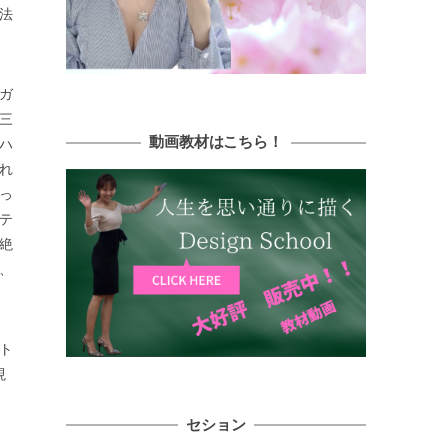
法
ガ
三
動画教材はこちら！
ハ
れ
っ
テ
絶
、
ト
現
セション