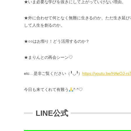
★
いま必要な学びを抜きにして上がっていけない理由。
★
外に合わせて何となく無難に生きるのか、ただ生き延び
して人生を創るのか。
★○○
はお祭り！どう活用するのか？
★
まりんとの再会シーン
♡
etc…
是非ご覧ください（
╹◡╹
）
https://youtu.be/HAeOJ-rs
今日も来てくれて有難う
^ ^♡
LINE公式