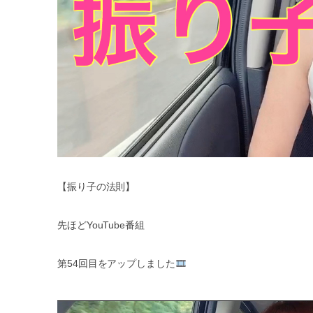
【振り子の法則】
先ほど
YouTube
番組
第
54
回目をアップしました