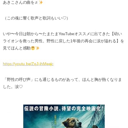
あきこさんの曲を♬
（この魂に響く歌声と歌詞もいい
♡
）
いや〜今日は朝から〜たまたま
YouTube
オススメに出てきた【幼い
ライオンを救った男性。野性に戻した
1
年後の再会に涙が溢れる】を
見てほんと感動
https://youtu.be/ZqJ-ihMeejc
「野性の呼び声」にも通じるものがあって、ほんと胸が熱くなりま
した。涙
♡