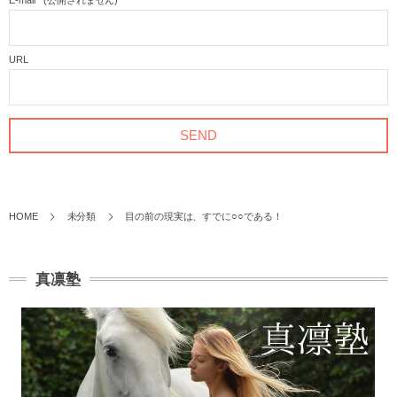
URL
HOME
未分類
目の前の現実は、すでに○○である！
真凛塾