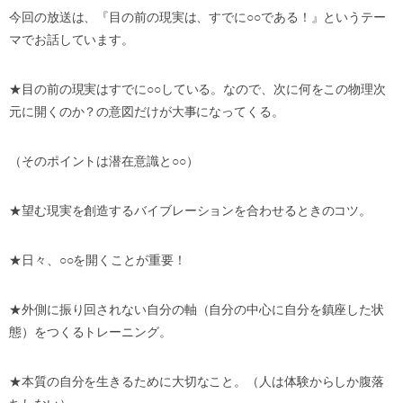
今回の放送は、『目の前の現実は、すでに
○○
である！』というテー
マでお話しています。
★
目の前の現実はすでに
○○
している。なので、次に何をこの物理次
元に開くのか？の意図だけが大事になってくる。
（そのポイントは潜在意識と
○○
）
★
望む現実を創造するバイブレーションを合わせるときのコツ。
★
日々、
○○
を開くことが重要！
★
外側に振り回されない自分の軸（自分の中心に自分を鎮座した状
態）をつくるトレーニング。
★
本質の自分を生きるために大切なこと。（人は体験からしか腹落