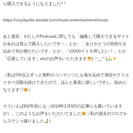
ら購入できるようになりました
^ ^
https://uryukyoko.wixsite.com/music-entertainment/music
あと最近、わたしの
Podcast
に関しても「編集して購入できるサイト
があれば喜んで購入したいです！」とか、「ありがとうの気持ちを
込めて何か贈りたいです」とか、「
10000
イイネ押したい！」とか
「応援しています」
etc
のお声をいただきます
(
◠
‿
◠
)
（私は
5
年以上ずっと無料のコンテンツにも魂を込めて発信やクリエ
イター活動を続けてきたので、ほんと素直に嬉しいですし、励みに
なります
♡
）
そういえば約
2
年前にも（
2018
年
2
月
9
日の記事にも書いています
が）、このようなお声をいただいてました
（私の過去のブログか
らスクショ撮りました
）