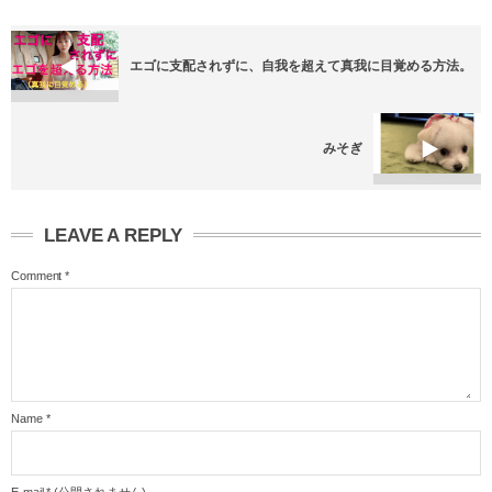
エゴに支配されずに、自我を超えて真我に目覚める方法。
みそぎ
LEAVE A REPLY
Comment
*
Name
*
E-mail
*
(公開されません)