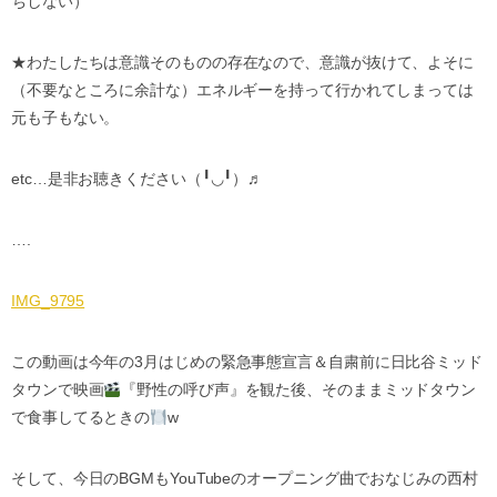
ちしない）
★
わたしたちは意識そのものの存在なので、意識が抜けて、よそに
（不要なところに余計な）エネルギーを持って行かれてしまっては
元も子もない。
etc…
是非お聴きください（
╹◡╹
）♬
….
IMG_9795
この動画は今年の
3
月はじめの緊急事態宣言＆自粛前に日比谷ミッド
タウンで映画
『野性の呼び声』を観た後、そのままミッドタウン
で食事してるときの
w
そして、今日の
BGM
も
YouTube
のオープニング曲でおなじみの西村