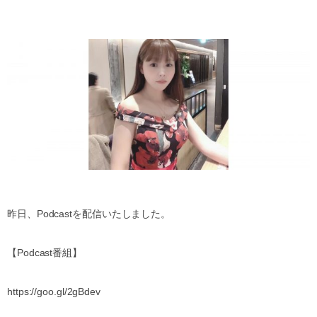
昨日、
Podcast
を配信いたしました。
【
Podcast
番組】
https://goo.gl/2gBdev