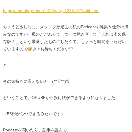
https://ameblo.jp/rinrin1124/entry-12351321444.html
ちょうど少し前に、スタッフが過去の私の
Podcast
を編集＆仕分け済
みなのですが、私のこだわりで一つ一つ聴き直して「これは永久保
存版！」という厳選したものにしたくて、ちょっと時間をいただい
ていますので
少々お待ちください
♡
と、
その気持ちに応えないと！
(*^▽^*)
笑
ということで、
OFUSE
から投げ銭ができるようになりました。
（
55
円から〜できるみたいです）
Podcast
を聞いたり、記事を読んで、