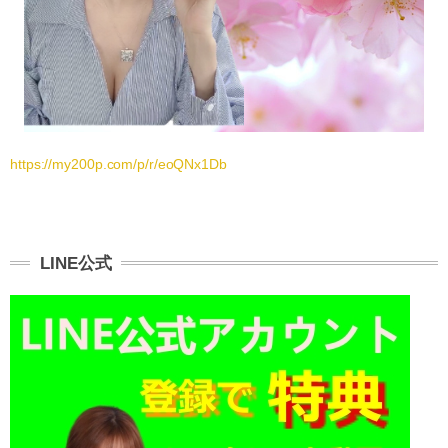
https://my200p.com/p/r/eoQNx1Db
LINE公式