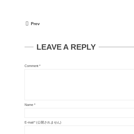
Prev
LEAVE A REPLY
Comment
*
Name
*
E-mail
*
(公開されません)