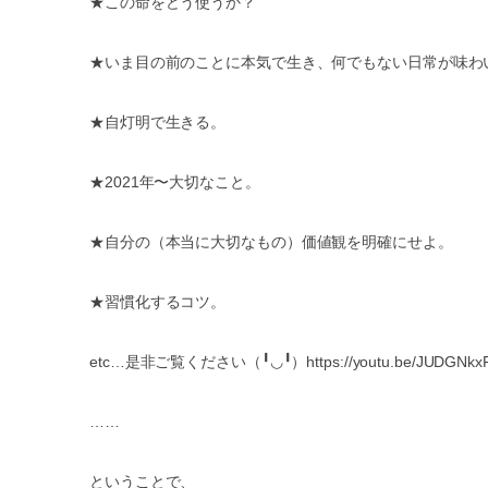
★
この命をどう使うか？
★
いま目の前のことに本気で生き、何でもない日常が味わ
★
自灯明で生きる。
★2021
年〜大切なこと。
★
自分の（本当に大切なもの）価値観を明確にせよ。
★
習慣化するコツ。
etc…
是非ご覧ください（
╹◡╹
）https://youtu.be/JUDGNkx
……
ということで、