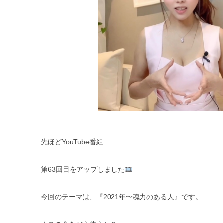
先ほど
YouTube
番組
第
63
回目をアップしました
今回のテーマは、『
2021
年〜魂力のある人』です。