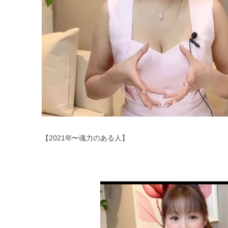
【
2021
年〜魂力のある人】