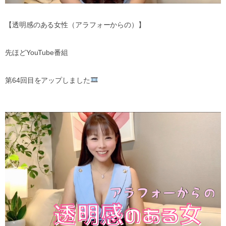
【透明感のある女性（アラフォーからの）】
先ほど
YouTube
番組
第
64
回目をアップしました