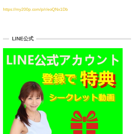
https://my200p.com/p/r/eoQNx1Db
LINE公式