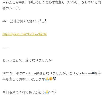
★
わたしが毎回、神社に行くと必ず意宣り（いのり）をしている内
容のシェア。
etc…
是非ご覧ください（
╹◡╹
）
https://youtu.be/YGEEeZfqCIk
……
ということで、遅くなりましたが
2021
年、初の
YouTube
動画となりましたが、まりん
’s Room
を今
年も宜しくお願いいたします
今日も来てくれてありがとう
^ ^♡