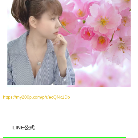
https://my200p.com/p/r/eoQNx1Db
LINE公式