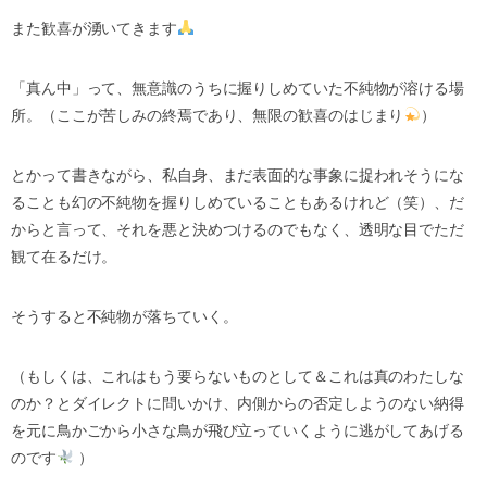
また歓喜が湧いてきます
「真ん中」って、無意識のうちに握りしめていた不純物が溶ける場
所。（ここが苦しみの終焉であり、無限の歓喜のはじまり
）
とかって書きながら、私自身、まだ表面的な事象に捉われそうにな
ることも幻の不純物を握りしめていることもあるけれど（笑）、だ
からと言って、それを悪と決めつけるのでもなく、透明な目でただ
観て在るだけ。
そうすると不純物が落ちていく。
（もしくは、これはもう要らないものとして＆これは真のわたしな
のか？とダイレクトに問いかけ、内側からの否定しようのない納得
を元に鳥かごから小さな鳥が飛び立っていくように逃がしてあげる
のです
）