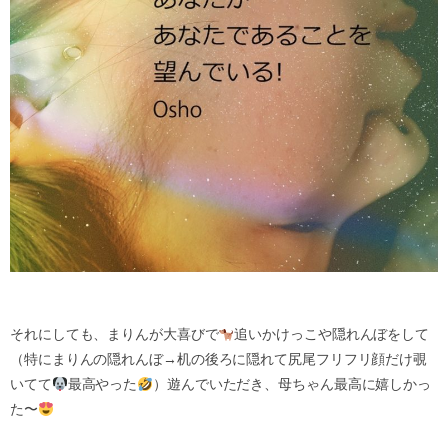
それにしても、まりんが大喜びで
追いかけっこや隠れんぼをして
（特にまりんの隠れんぼ
→
机の後ろに隠れて尻尾フリフリ顔だけ覗
いてて
最高やった
）遊んでいただき、母ちゃん最高に嬉しかっ
た〜