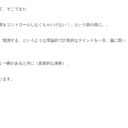
て、そこでまた
情をコントロールしなくちゃいけない！」という袋小路に。。
、憶測する、というような理論的で計算的なマインドを一旦、脇に置い
く一瞬があると共に（直接的な体験）、
ります。