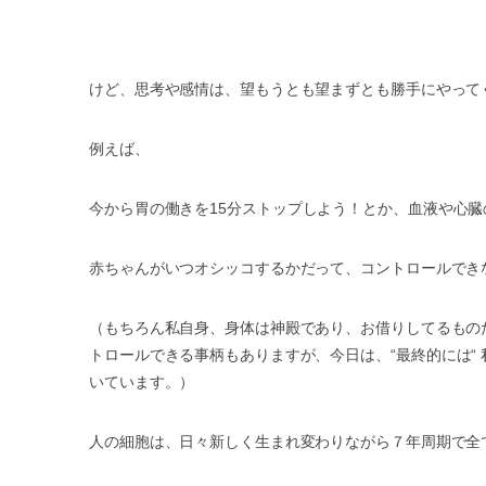
けど、思考や感情は、望もうとも望まずとも勝手にやって
例えば、
今から胃の働きを
15
分ストップしよう！とか、血液や心臓
赤ちゃんがいつオシッコするかだって、コントロールでき
（もちろん私自身、身体は神殿であり、お借りしてるもの
トロールできる事柄もありますが、今日は、
“
最終的には
“
いています。）
人の細胞は、日々新しく生まれ変わりながら７年周期で全