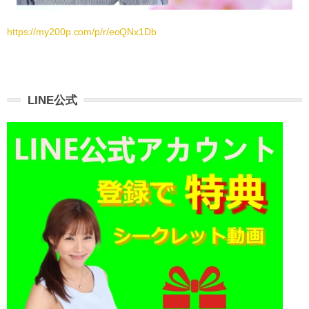
https://my200p.com/p/r/eoQNx1Db
LINE公式