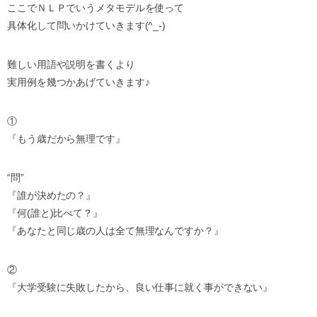
ここでＮＬＰでいうメタモデルを使って
具体化して問いかけていきます(^_-)
難しい用語や説明を書くより
実用例を幾つかあげていきます♪
①
『もう歳だから無理です』
“問”
『誰が決めたの？』
『何(誰と)比べて？』
『あなたと同じ歳の人は全て無理なんですか？』
②
『大学受験に失敗したから、良い仕事に就く事ができない』