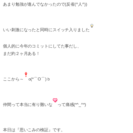
あまり勉強が進んでなかったので(反省(^人^))
いい刺激になったと同時にスイッチ入りました
個人的に今年のコミットにしてた事だし、
まだ約２ヶ月ある！
ここから～
o(*⌒O⌒)ｂ
仲間って本当に有り難いな
って痛感(*^_^*)
本日は『思いこみの検証』です。