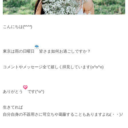
こんにちは(*^^*)
東京は雨の日曜日
皆さま如何お過ごしですか？
コメントやメッセージ全て嬉しく拝見しています(o^o^o)
ありがとう
です(^o^)
生きてれば
自分自身の不器用さに苛立ちや葛藤することもありますよね(・・)ﾉ