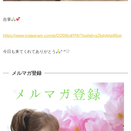
合掌
https://www.instagram.com/p/CO0I6otlYf4/?igshid=g2bdykhp86wr
今日も来てくれてありがとう
^ ^♡
メルマガ登録