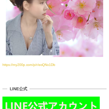
https://my200p.com/p/r/eoQNx1Db
LINE公式