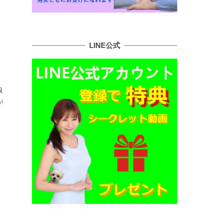
LINE公式
扱
が
、