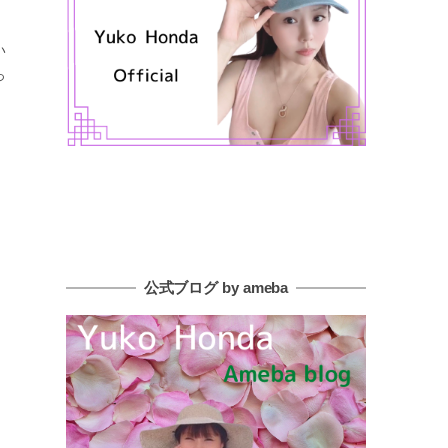
い
っ
公式ブログ by ameba